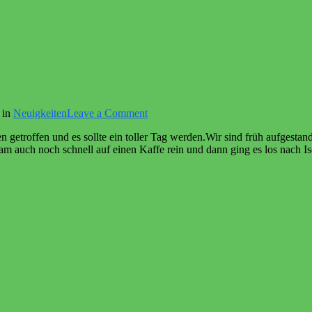
on
 in
Neuigkeiten
Leave a Comment
VSA
 getroffen und es sollte ein toller Tag werden.Wir sind früh aufgesta
2025
kam auch noch schnell auf einen Kaffe rein und dann ging es los nach 