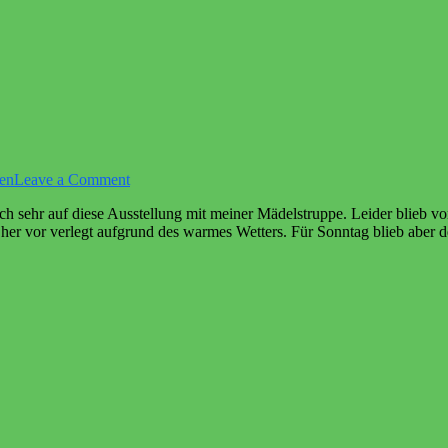
on
en
Leave a Comment
Loxstedt
ch sehr auf diese Ausstellung mit meiner Mädelstruppe. Leider blieb v
2026
er vor verlegt aufgrund des warmes Wetters. Für Sonntag blieb aber 