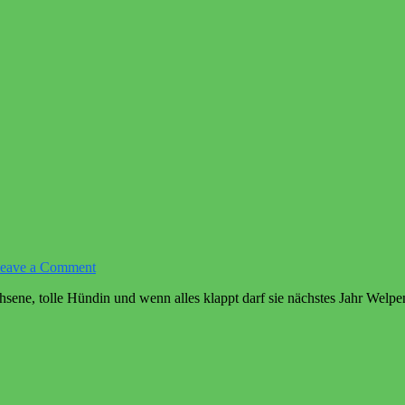
on
eave a Comment
Wurfplanung
chsene, tolle Hündin und wenn alles klappt darf sie nächstes Jahr We