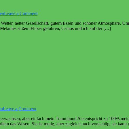
on
en
Leave a Comment
Loxstedt
 Wetter, netter Gesellschaft, gutem Essen und schöner Atmosphäre. Um 1
2025
t Melanies süßem Flitzer gefahren, Csinos und ich auf der […]
on
en
Leave a Comment
Csinos
on erwachsen, aber einfach mein Traumhund.Sie entspricht zu 100% me
llem das Wesen. Sie ist mutig, aber zugleich auch vorsichtig, sie kan