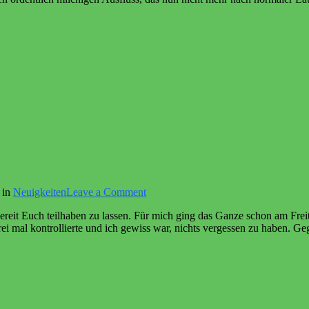
on
 in
Neuigkeiten
Leave a Comment
MMM
ereit Euch teilhaben zu lassen. Für mich ging das Ganze schon am Freit
BLOOMING
ei mal kontrollierte und ich gewiss war, nichts vergessen zu haben. G
DAYS
2025