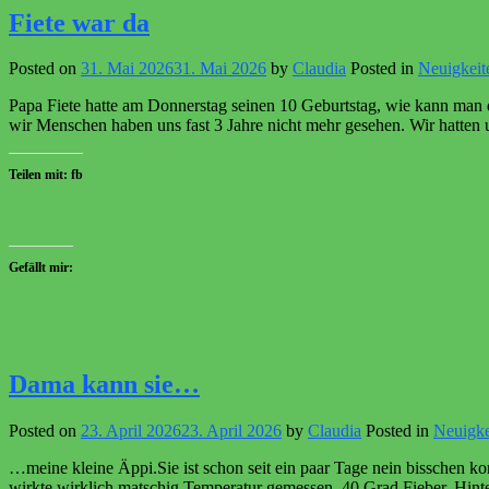
Fiete war da
Posted on
31. Mai 2026
31. Mai 2026
by
Claudia
Posted in
Neuigkeit
Papa Fiete hatte am Donnerstag seinen 10 Geburtstag, wie kann man 
wir Menschen haben uns fast 3 Jahre nicht mehr gesehen. Wir hatten u
Teilen mit: fb
Gefällt mir:
Dama kann sie…
Posted on
23. April 2026
23. April 2026
by
Claudia
Posted in
Neuigke
…meine kleine Äppi.Sie ist schon seit ein paar Tage nein bisschen kom
wirkte wirklich matschig.Temperatur gemessen, 40 Grad Fieber. Hinte