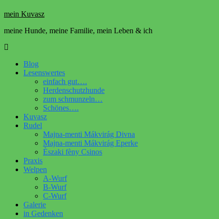
mein Kuvasz
meine Hunde, meine Familie, mein Leben & ich
Blog
Lesenswertes
einfach gut….
Herdenschutzhunde
zum schmunzeln…
Schönes….
Kuvasz
Rudel
Majna-menti Mákvirág Divna
Majna-menti Mákvirág Eperke
Èszaki fèny Csinos
Praxis
Welpen
A-Wurf
B-Wurf
C-Wurf
Galerie
in Gedenken