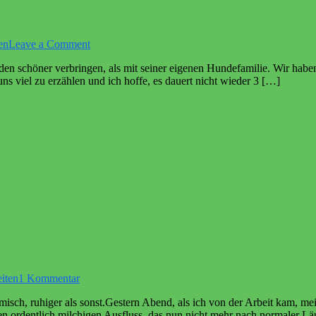
on
en
Leave a Comment
Fiete
den schöner verbringen, als mit seiner eigenen Hundefamilie. Wir hab
war
ns viel zu erzählen und ich hoffe, es dauert nicht wieder 3 […]
da
zu
iten
1 Kommentar
Dama
isch, ruhiger als sonst.Gestern Abend, als ich von der Arbeit kam, mein
kann
n ordentlich milchigen Ausfluss, das nun nicht mehr nach normaler Läu
sie…