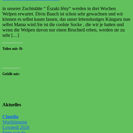
Welpen
in unserer Zuchtstätte “ Északi fény“ werden in drei Wochen
Ende
Welpen erwartet. Divis Bauch ist schon sehr gewachsen und wir
April
können es selbst kaum fassen, das unser lebenslustiges Känguru nun
selbst Mama wird.Sie ist die coolste Socke , die wir je hatten und
wenn die Welpen davon nur einen Bruchteil erben, werden sie zu
sehr […]
Teilen mit: fb
Gefällt mir:
Aktuelles
Claudia
Wurfplanung
Loxstedt 2026
Fiete war da