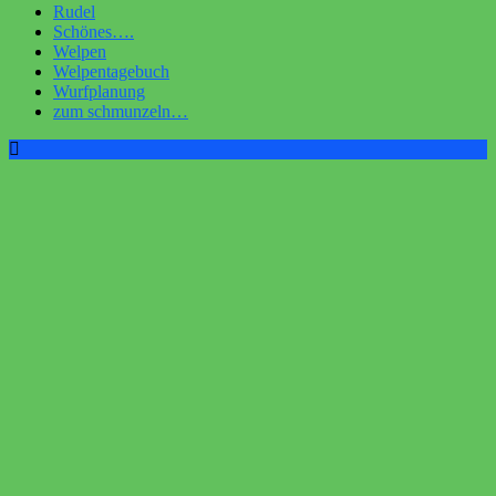
Rudel
Schönes….
Welpen
Welpentagebuch
Wurfplanung
zum schmunzeln…