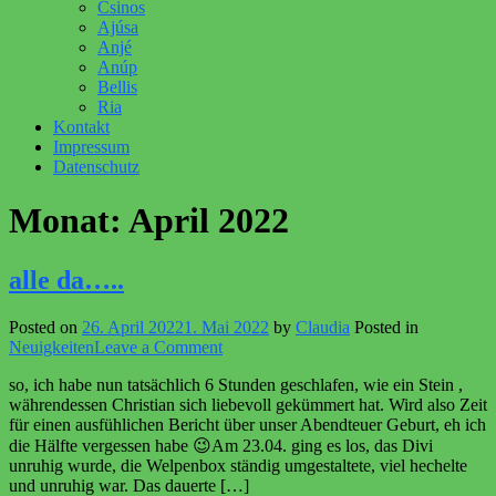
Csinos
Ajúsa
Anjé
Anúp
Bellis
Ria
Kontakt
Impressum
Datenschutz
Monat:
April 2022
alle da…..
Posted on
26. April 2022
1. Mai 2022
by
Claudia
Posted in
on
Neuigkeiten
Leave a Comment
alle
so, ich habe nun tatsächlich 6 Stunden geschlafen, wie ein Stein ,
da…..
währendessen Christian sich liebevoll gekümmert hat. Wird also Zeit
für einen ausfühlichen Bericht über unser Abendteuer Geburt, eh ich
die Hälfte vergessen habe 😉Am 23.04. ging es los, das Divi
unruhig wurde, die Welpenbox ständig umgestaltete, viel hechelte
und unruhig war. Das dauerte […]