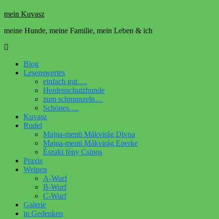
mein Kuvasz
meine Hunde, meine Familie, mein Leben & ich
Blog
Lesenswertes
einfach gut….
Herdenschutzhunde
zum schmunzeln…
Schönes….
Kuvasz
Rudel
Majna-menti Mákvirág Divna
Majna-menti Mákvirág Eperke
Èszaki fèny Csinos
Praxis
Welpen
A-Wurf
B-Wurf
C-Wurf
Galerie
in Gedenken