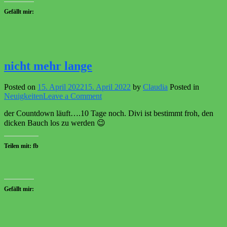
Gefällt mir:
nicht mehr lange
Posted on
15. April 2022
15. April 2022
by
Claudia
Posted in
on
Neuigkeiten
Leave a Comment
nicht
der Countdown läuft….10 Tage noch. Divi ist bestimmt froh, den
mehr
dicken Bauch los zu werden 😉
lange
Teilen mit: fb
Gefällt mir: