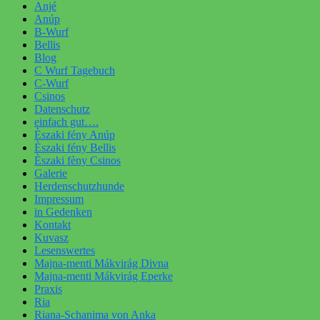
Anjé
Anúp
B-Wurf
Bellis
Blog
C Wurf Tagebuch
C-Wurf
Csinos
Datenschutz
einfach gut….
Èszaki fény Anúp
Èszaki fény Bellis
Èszaki fèny Csinos
Galerie
Herdenschutzhunde
Impressum
in Gedenken
Kontakt
Kuvasz
Lesenswertes
Majna-menti Mákvirág Divna
Majna-menti Mákvirág Eperke
Praxis
Ria
Riana-Schanima von Anka