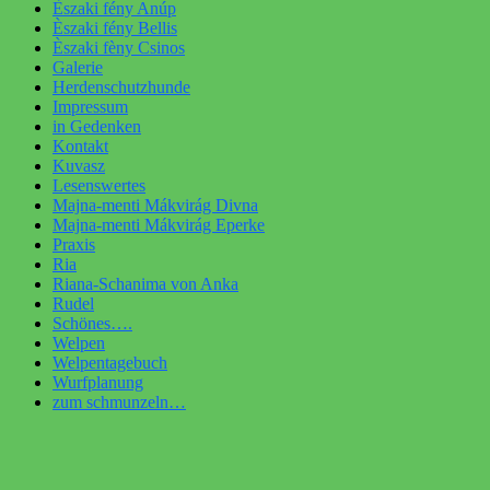
Èszaki fény Anúp
Èszaki fény Bellis
Èszaki fèny Csinos
Galerie
Herdenschutzhunde
Impressum
in Gedenken
Kontakt
Kuvasz
Lesenswertes
Majna-menti Mákvirág Divna
Majna-menti Mákvirág Eperke
Praxis
Ria
Riana-Schanima von Anka
Rudel
Schönes….
Welpen
Welpentagebuch
Wurfplanung
zum schmunzeln…