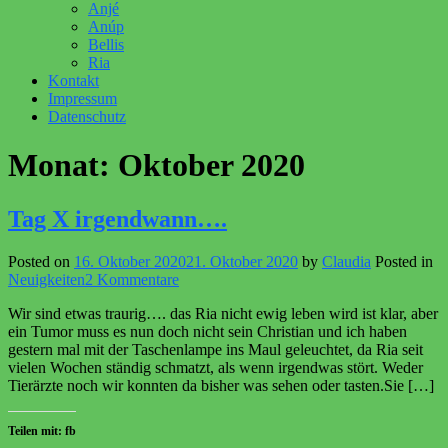
Anjé
Anúp
Bellis
Ria
Kontakt
Impressum
Datenschutz
Monat:
Oktober 2020
Tag X irgendwann….
Posted on
16. Oktober 2020
21. Oktober 2020
by
Claudia
Posted in
zu
Neuigkeiten
2 Kommentare
Tag
Wir sind etwas traurig…. das Ria nicht ewig leben wird ist klar, aber
X
ein Tumor muss es nun doch nicht sein Christian und ich haben
irgendwann….
gestern mal mit der Taschenlampe ins Maul geleuchtet, da Ria seit
vielen Wochen ständig schmatzt, als wenn irgendwas stört. Weder
Tierärzte noch wir konnten da bisher was sehen oder tasten.Sie […]
Teilen mit: fb