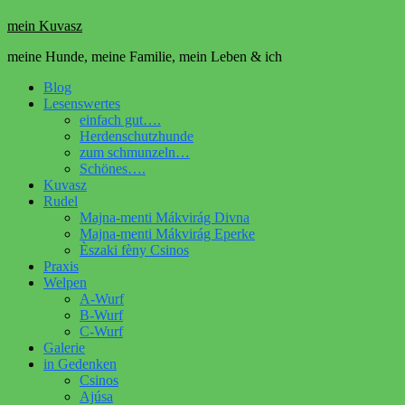
mein Kuvasz
meine Hunde, meine Familie, mein Leben & ich
Blog
Lesenswertes
einfach gut….
Herdenschutzhunde
zum schmunzeln…
Schönes….
Kuvasz
Rudel
Majna-menti Mákvirág Divna
Majna-menti Mákvirág Eperke
Èszaki fèny Csinos
Praxis
Welpen
A-Wurf
B-Wurf
C-Wurf
Galerie
in Gedenken
Csinos
Ajúsa