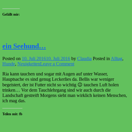
Gefällt mir:
ein Seehund…
Posted on
10. Juli 2016
10. Juli 2016
by
Claudia
Posted in
Alltag
,
on
Hunde
,
Neuigkeiten
Leave a Comment
ein
Ria kann tauchen und sogar mit Augen auf unter Wasser,
Seehund…
Hauptsache es sind genug Leckerlies da. Bellis war weniger
begeistert, der ist Futter nicht so wichtig 😉 tauchen Luft holen
trinken… Vor dem Tauchlehrgang sind wir auch durch die
Landschaft gestreift Morgens sieht man wirklich keinen Menschen,
ich mag das.
Teilen mit: fb