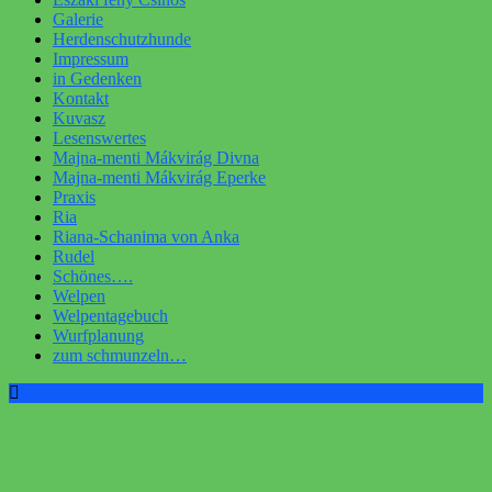
Galerie
Herdenschutzhunde
Impressum
in Gedenken
Kontakt
Kuvasz
Lesenswertes
Majna-menti Mákvirág Divna
Majna-menti Mákvirág Eperke
Praxis
Ria
Riana-Schanima von Anka
Rudel
Schönes….
Welpen
Welpentagebuch
Wurfplanung
zum schmunzeln…