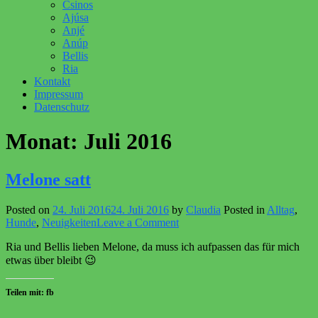
Csinos
Ajúsa
Anjé
Anúp
Bellis
Ria
Kontakt
Impressum
Datenschutz
Monat:
Juli 2016
Melone satt
Posted on
24. Juli 2016
24. Juli 2016
by
Claudia
Posted in
Alltag
,
on
Hunde
,
Neuigkeiten
Leave a Comment
Melone
Ria und Bellis lieben Melone, da muss ich aufpassen das für mich
satt
etwas über bleibt 😉
Teilen mit: fb