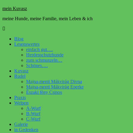
mein Kuvasz
meine Hunde, meine Familie, mein Leben & ich
Blog
Lesenswertes
einfach gut….
Herdenschutzhunde
zum schmunzeln…
Schönes….
Kuvasz
Rudel
Majna-menti Mákvirág Divna
Majna-menti Mákvirág Eperke
Èszaki fèny Csinos
Praxis
Welpen
A-Wurf
B-Wurf
C-Wurf
Galerie
in Gedenken