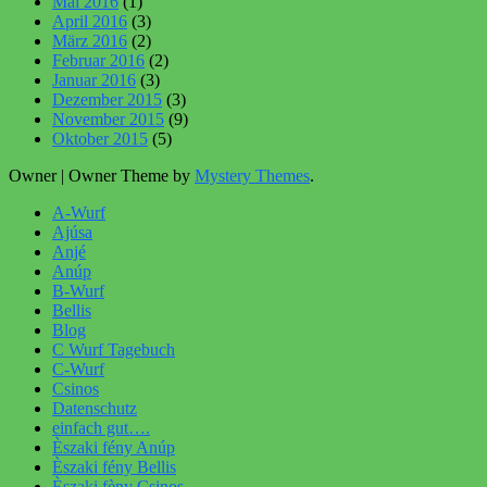
Mai 2016
(1)
April 2016
(3)
März 2016
(2)
Februar 2016
(2)
Januar 2016
(3)
Dezember 2015
(3)
November 2015
(9)
Oktober 2015
(5)
Owner
|
Owner Theme by
Mystery Themes
.
A-Wurf
Ajúsa
Anjé
Anúp
B-Wurf
Bellis
Blog
C Wurf Tagebuch
C-Wurf
Csinos
Datenschutz
einfach gut….
Èszaki fény Anúp
Èszaki fény Bellis
Èszaki fèny Csinos