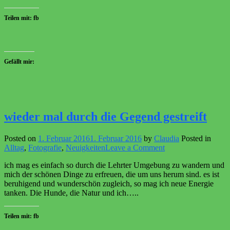
Teilen mit: fb
Gefällt mir:
wieder mal durch die Gegend gestreift
Posted on
1. Februar 2016
1. Februar 2016
by
Claudia
Posted in
on
Alltag
,
Fotografie
,
Neuigkeiten
Leave a Comment
wieder
ich mag es einfach so durch die Lehrter Umgebung zu wandern und
mal
mich der schönen Dinge zu erfreuen, die um uns herum sind. es ist
durch
beruhigend und wunderschön zugleich, so mag ich neue Energie
die
tanken. Die Hunde, die Natur und ich…..
Gegend
gestreift
Teilen mit: fb