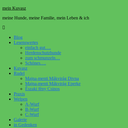
mein Kuvasz
meine Hunde, meine Familie, mein Leben & ich
Blog
Lesenswertes
einfach gut….
Herdenschutzhunde
zum schmunzeln…
Schönes….
Kuvasz
Rudel
Majna-menti Mákvirág Divna
Majna-menti Mákvirág Eperke
Èszaki fèny Csinos
Praxis
Welpen
A-Wurf
B-Wurf
C-Wurf
Galerie
in Gedenken