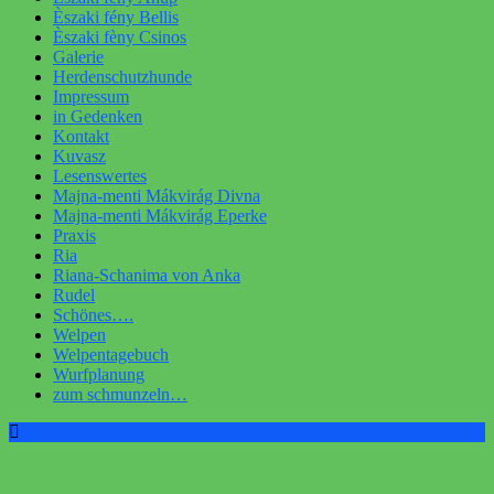
Èszaki fény Bellis
Èszaki fèny Csinos
Galerie
Herdenschutzhunde
Impressum
in Gedenken
Kontakt
Kuvasz
Lesenswertes
Majna-menti Mákvirág Divna
Majna-menti Mákvirág Eperke
Praxis
Ria
Riana-Schanima von Anka
Rudel
Schönes….
Welpen
Welpentagebuch
Wurfplanung
zum schmunzeln…