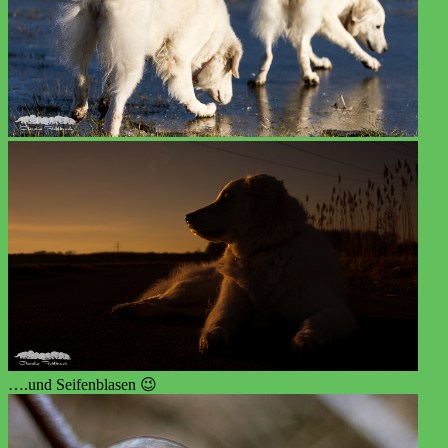
….und Seifenblasen 😉