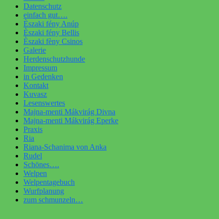
Datenschutz
einfach gut….
Èszaki fény Anúp
Èszaki fény Bellis
Èszaki fèny Csinos
Galerie
Herdenschutzhunde
Impressum
in Gedenken
Kontakt
Kuvasz
Lesenswertes
Majna-menti Mákvirág Divna
Majna-menti Mákvirág Eperke
Praxis
Ria
Riana-Schanima von Anka
Rudel
Schönes….
Welpen
Welpentagebuch
Wurfplanung
zum schmunzeln…