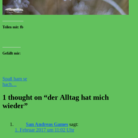
Teilen mit: fb
Gefällt mir:
Beitragsnavigation
Spaß ham se
hach…
1 thought on “
der Alltag hat mich
wieder
”
San Andreas Games
sagt:
1. Februar 2017 um 11:02 Uhr