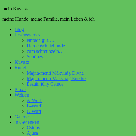
mein Kuvasz
meine Hunde, meine Familie, mein Leben & ich
Blog
Lesenswertes
einfach gut….
Herdenschutzhunde
zum schmunzeln…
Schönes….
Kuvasz
Rudel
Majna-menti Mákvirág Divna
Majna-menti Mákvirág Eperke
Èszaki fèny Csinos
Praxis
Welpen
A-Wurf
B-Wurf
C-Wurf
Galerie
in Gedenken
Csinos
Ajúsa