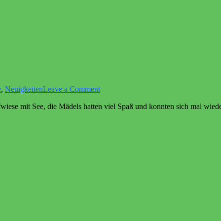
on
e
,
Neuigkeiten
Leave a Comment
wir
aufwiese mit See, die Mädels hatten viel Spaß und konnten sich mal wie
waren
am
See