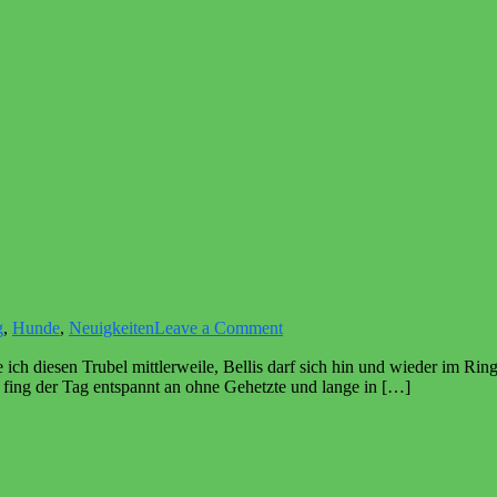
on
g
,
Hunde
,
Neuigkeiten
Leave a Comment
Ausstellung
ch diesen Trubel mittlerweile, Bellis darf sich hin und wieder im Ring
fing der Tag entspannt an ohne Gehetzte und lange in […]