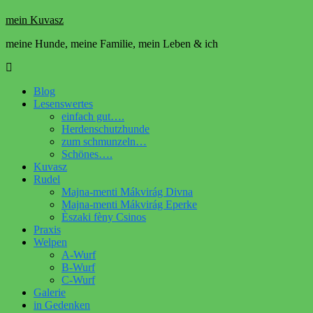
mein Kuvasz
meine Hunde, meine Familie, mein Leben & ich
Blog
Lesenswertes
einfach gut….
Herdenschutzhunde
zum schmunzeln…
Schönes….
Kuvasz
Rudel
Majna-menti Mákvirág Divna
Majna-menti Mákvirág Eperke
Èszaki fèny Csinos
Praxis
Welpen
A-Wurf
B-Wurf
C-Wurf
Galerie
in Gedenken